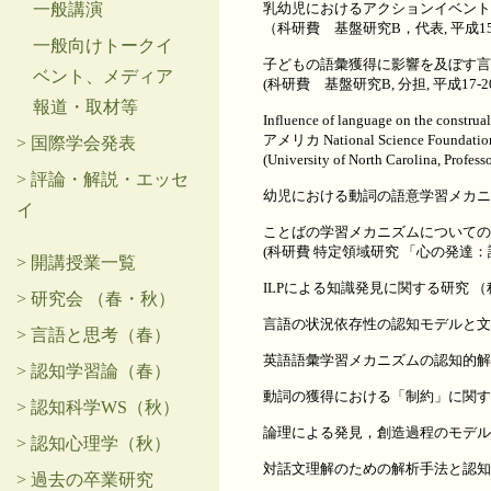
一般講演
乳幼児におけるアクションイベント
（科研費 基盤研究B，代表, 平成15
一般向けトークイ
子どもの語彙獲得に影響を及ぼす言
ベント、メディア
(科研費 基盤研究B, 分担, 平成17-2
報道・取材等
Influence of language on the construal
アメリカ National Science Foundation
> 国際学会発表
(University of North Carolina, Pro
> 評論・解説・エッセ
幼児における動詞の語意学習メカニズム
イ
ことばの学習メカニズムについての
(科研費 特定領域研究 「心の発達：認
> 開講授業一覧
ILPによる知識発見に関する研究 （科
> 研究会 （春・秋）
言語の状況依存性の認知モデルと文脈理
> 言語と思考（春）
英語語彙学習メカニズムの認知的解明
> 認知学習論（春）
動詞の獲得における「制約」に関する研
> 認知科学WS（秋）
論理による発見，創造過程のモデル化に
> 認知心理学（秋）
対話文理解のための解析手法と認知意味
> 過去の卒業研究