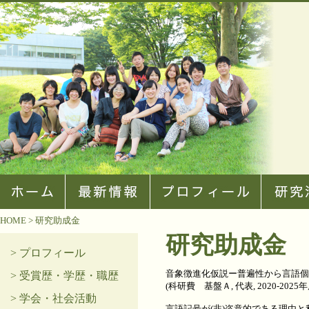
HOME
> 研究助成金
研究助成金
> プロフィール
音象徴進化仮説ー普遍性から言語個
> 受賞歴・学歴・職歴
(科研費 基盤Ａ, 代表, 2020-2025年
> 学会・社会活動
言語記号が(非)恣意的である理由