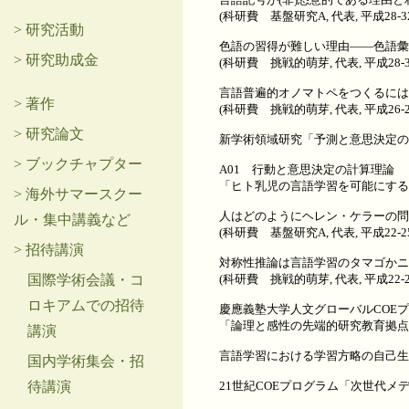
(科研費 基盤研究A, 代表, 平成28-
> 研究活動
色語の習得が難しい理由――色語彙
> 研究助成金
(科研費 挑戦的萌芽, 代表, 平成28-
言語普遍的オノマトペをつくるには
> 著作
(科研費 挑戦的萌芽, 代表, 平成26-
> 研究論文
新学術領域研究「予測と意思決定の
> ブックチャプター
A01 行動と意思決定の計算理論
「ヒト乳児の言語学習を可能にするモ
> 海外サマースクー
人はどのようにヘレン・ケラーの問
ル・集中講義など
(科研費 基盤研究A, 代表, 平成22-
> 招待講演
対称性推論は言語学習のタマゴかニ
国際学術会議・コ
(科研費 挑戦的萌芽, 代表, 平成22-
ロキアムでの招待
慶應義塾大学人文グローバルCOE
「論理と感性の先端的研究教育拠点」
講演
言語学習における学習方略の自己生成プ
国内学術集会・招
待講演
21世紀COEプログラム「次世代メ