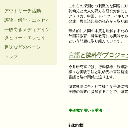
これらの深淵かつ刺激的な問題に対
アウトリーチ活動
乳幼児と大人の双方を研究対象にし
アメリカ、中国、ドイ ツ、イギリ
評論・解説・エッセイ
発達・異言語比較の視点から取り組
一般向きメディアイン
最終的に人間の本質を理解するため
外国語教育、科学教育にも興味があ
タビュー・エッセイ
という問題に取り組んでいます。
趣味などのページ
言語と脳科学プロジェ
トップ
今井研究室では、行動指標、視線計
様々な実験手法と乳幼児の言語発達
言語と脳の関係に迫ります。
研究興味に合わせて様々な手法に携
実際の調査に参加することで、研究
◆研究で用いる手法
行動指標