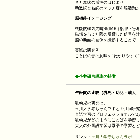
音と意味の感性のはじまり
助数詞と名詞のマッチ度を脳活動か
脳機能イメージング
機能的磁気共鳴法(fMRI)を用いた
磁場を与えた際の反響した信号を計
脳の断面の画像を撮影することで、
実際の研究例:
ことばの音は意味を“わかりやすく
◆今井研言語班の特徴
年齢間の比較（乳児・幼児・成人）
乳幼児の研究は、
玉川大学赤ちゃんラボとの共同研究
言語学習のプロフェッショナルであ
乳幼児がどのようにことばを学習し
大人の外国語学習は母語の学習とど
リンク：
玉川大学赤ちゃんラボ