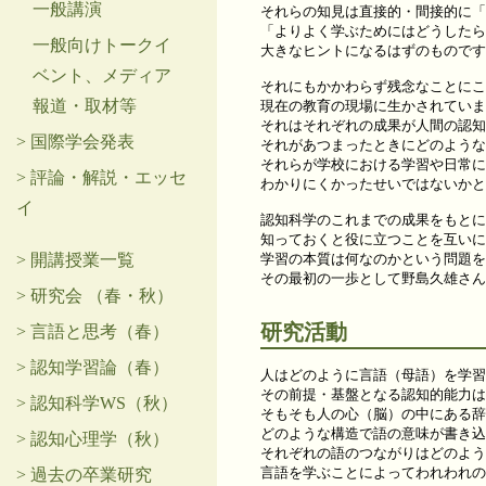
一般講演
それらの知見は直接的・間接的に「
「よりよく学ぶためにはどうしたら
一般向けトークイ
大きなヒントになるはずのものです
ベント、メディア
それにもかかわらず残念なことにこ
報道・取材等
現在の教育の現場に生かされていま
それはそれぞれの成果が人間の認知
> 国際学会発表
それがあつまったときにどのような
それらが学校における学習や日常に
> 評論・解説・エッセ
わかりにくかったせいではないかと
イ
認知科学のこれまでの成果をもとに
知っておくと役に立つことを互いに
学習の本質は何なのかという問題を
> 開講授業一覧
その最初の一歩として野島久雄さん
> 研究会 （春・秋）
研究活動
> 言語と思考（春）
> 認知学習論（春）
人はどのように言語（母語）を学習
その前提・基盤となる認知的能力は
> 認知科学WS（秋）
そもそも人の心（脳）の中にある辞
どのような構造で語の意味が書き込
> 認知心理学（秋）
それぞれの語のつながりはどのよう
言語を学ぶことによってわれわれの
> 過去の卒業研究