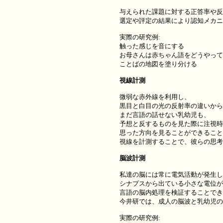
与えられた課題に対する正答率や反
選定や評定の結果により認知メカニ
実際の研究例:
触った感じを音にする
お母さんは赤ちゃん語をどうやって
ことばの地図を塗り分ける
視線計測
微弱な赤外線を利用し、
黒目と白目の光の反射率の違いから
まだ言語の話せない乳幼児も、
予想と反するものを見た際に注視時
思った方向を見ることができること
視線を計測することで、彼らの思考
脳波計測
私達の脳には常に電気活動が発生し
シナプスから出ている小さな電位が加
言語の脳内処理を検証することでき
今井研では、成人の脳波と乳幼児の
実際の研究例: